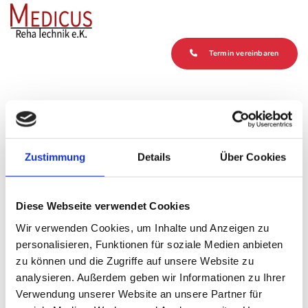
Zum Inhalt springen
Termin vereinbaren
Impressum
Zustimmung
Details
Über Cookies
Medicus Rehatechnik e.K.
Am Laxtener Esch 9b
49811 Lingen (Ems)
Diese Webseite verwendet Cookies
Wir verwenden Cookies, um Inhalte und Anzeigen zu
Telefon:
+4959159948
personalisieren, Funktionen für soziale Medien anbieten
E-Mail:
info@medicus-rehatechnik.de
zu können und die Zugriffe auf unsere Website zu
analysieren. Außerdem geben wir Informationen zu Ihrer
Inhaber/Geschäftsführer: Michael Kleymeier
Verwendung unserer Website an unsere Partner für
USt-ID: DE323831762