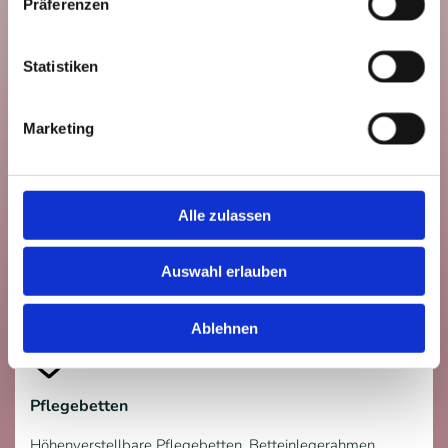
Präferenzen
Elektromobile/Scooter), um individuelle
Mobilitätsbedürfnisse abzudecken.
Statistiken
Marketing
Antriebe
Alle zulassen
Mit Brems- und Schiebehilfen oder Radnabenantrieben
lassen sich zulasten lose Rollstühle schnell und einfach
elektrifizieren, sodass das Manövrieren leichter fällt.
Auswahl erlauben
Ablehnen
Pflegebetten
Höhenverstellbare Pflegebetten, Betteinlegerahmen