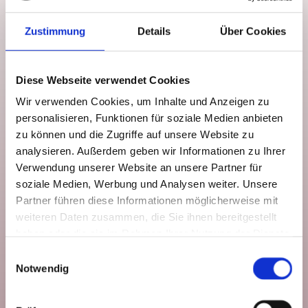
Zustimmung
Details
Über Cookies
Rollatoren
Verschiedene Rollatoren-Modelle (Standardrollatoren,
Diese Webseite verwendet Cookies
Leichtgewichtsrollatoren, Schwerlastrollatoren,
Wir verwenden Cookies, um Inhalte und Anzeigen zu
Arthritisrollatoren und Gehwagen) bieten Unterstützung
personalisieren, Funktionen für soziale Medien anbieten
beim Gehen und verbessern die Mobilität im Alltag.
zu können und die Zugriffe auf unsere Website zu
analysieren. Außerdem geben wir Informationen zu Ihrer
Verwendung unserer Website an unsere Partner für
soziale Medien, Werbung und Analysen weiter. Unsere
Partner führen diese Informationen möglicherweise mit
weiteren Daten zusammen, die Sie ihnen bereitgestellt
Rollstühle
haben oder die sie im Rahmen Ihrer Nutzung der Dienste
gesammelt haben.
Das Sortiment umfasst manuelle Rollstühle
Einwilligungsauswahl
(Standardfaltfahrer, Leichtgewichtfaltfahrer,
Notwendig
Aktivrollstühle, Multifunktions-/Pflegerollstühle) sowie
elektrisch betriebene Varianten (Elektrorollstühle und